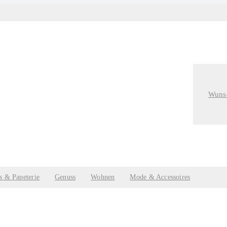
Wunsc
s & Papeterie
Genuss
Wohnen
Mode & Accessoires