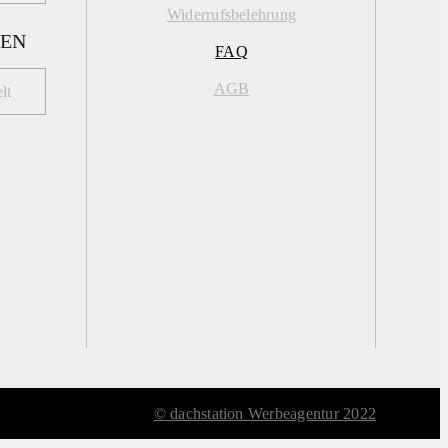
Widerrufsbelehrung
PEN
FAQ
AGB
lt
© dachstation Werbeagentur 2022