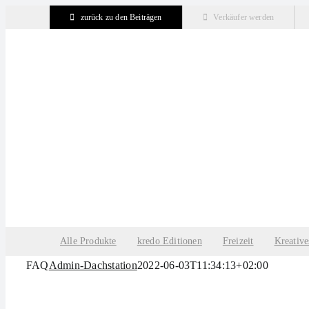
Zum
zurück zu den Beiträgen
Verkäufer werden
Inhalt
springen
Alle Produkte
kredo Editionen
Freizeit
Kreative
FAQ
Admin-Dachstation
2022-06-03T11:34:13+02:00