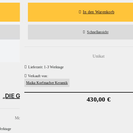
Details
In den Warenkorb
In den Warenkorb
EINE
Schnellansicht
Schnellansicht
RAKU GEFÄSS KUPFER
AUSWAHL
UNSERER
HÄNDLER
Unikat
Lieferzeit:
1-3 Werktage
Alle
Händler
Verkauft von:
anzeigen
Maika Korfmacher Keramik
„DIE GRÜNE GARTENVIELFALT“
430,00
€
Monochrome Linoldrucke - Plakate
erktage