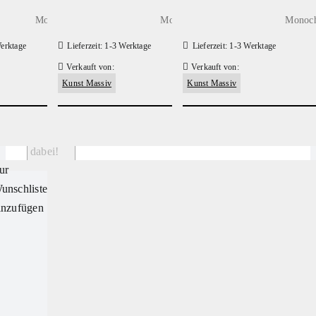
viele. Für
Monochrome Linoldrucke - Plakate
Monochrome Linoldrucke - Plakate
Monoch
die
besagten
erktage
Lieferzeit:
1-3 Werktage
Lieferzeit:
1-3 Werktage
Anlässe
findest Du
Verkauft von:
Verkauft von:
hier alles,
Kunst Massiv
Kunst Massiv
was Du
brauchst.
200,00
€
200,00
€
Sei mit
dabei!
Verkaufe
ur
Deine
unschliste
Produkte
über
inzufügen
unseren
Kredo
Maat