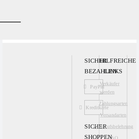
200,00
€
SICHER
HILFREICHE
BEZAHLEN
LINKS
Verkäufer
PayPal
werden
Zahlungsarten
Kreditkarte
Versandarten
SICHER
Widerrufsbelehrung
SHOPPEN
FAQ