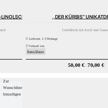
K-LINOLSCHNITT
,,DER KÜRBIS“ UNIKAT
asch
Linoldruck mit Acryl und Guas
Lieferzeit:
1-3 Werktage
Verkauft von:
Kunst Massiv
50,00
€
70,00
€
–
Zur
Wunschliste
hinzufügen