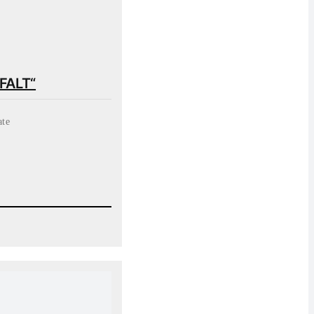
FALT“
ate