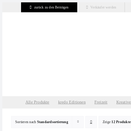
Zum
zurück zu den Beiträgen
Verkäufer werden
Inhalt
springen
Alle Produkte
kredo Editionen
Freizeit
Kreative
Sortieren nach
Standardsortierung
Zeige
12 Produkte