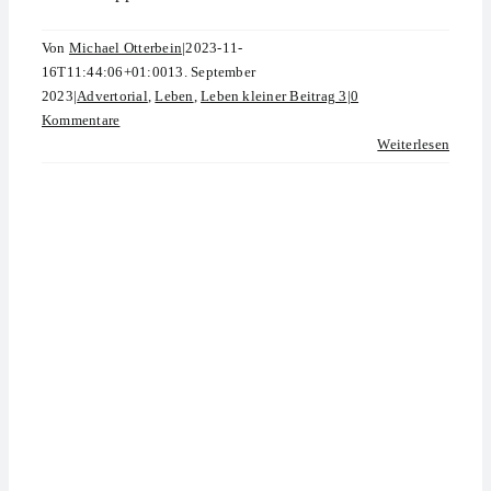
Von
Michael Otterbein
|
2023-11-
16T11:44:06+01:00
13. September
2023
|
Advertorial
,
Leben
,
Leben kleiner Beitrag 3
|
0
Kommentare
Weiterlesen