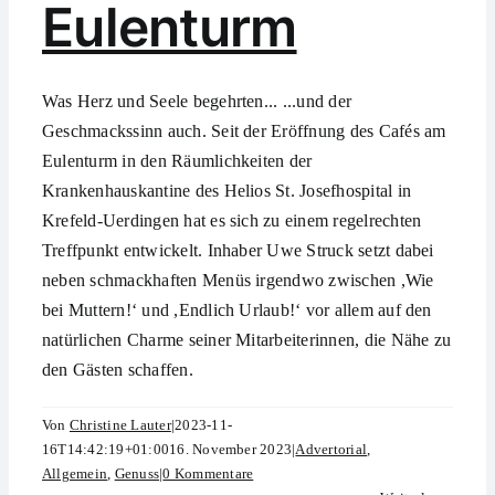
Eulenturm
Was Herz und Seele begehrten... ...und der
Geschmackssinn auch. Seit der Eröffnung des Cafés am
Eulenturm in den Räumlichkeiten der
Krankenhauskantine des Helios St. Josefhospital in
Krefeld-Uerdingen hat es sich zu einem regelrechten
Treffpunkt entwickelt. Inhaber Uwe Struck setzt dabei
neben schmackhaften Menüs irgendwo zwischen ,Wie
bei Muttern!‘ und ,Endlich Urlaub!‘ vor allem auf den
natürlichen Charme seiner Mitarbeiterinnen, die Nähe zu
den Gästen schaffen.
Von
Christine Lauter
|
2023-11-
16T14:42:19+01:00
16. November 2023
|
Advertorial
,
Allgemein
,
Genuss
|
0 Kommentare