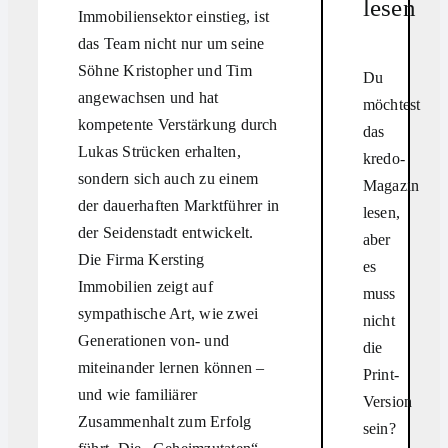
lesen
Immobiliensektor einstieg, ist
das Team nicht nur um seine
Söhne Kristopher und Tim
Du
angewachsen und hat
möchtest
kompetente Verstärkung durch
das
Lukas Strücken erhalten,
kredo-
sondern sich auch zu einem
Magazin
der dauerhaften Marktführer in
lesen,
der Seidenstadt entwickelt.
aber
Die Firma Kersting
es
Immobilien zeigt auf
muss
sympathische Art, wie zwei
nicht
Generationen von- und
die
miteinander lernen können –
Print-
und wie familiärer
Version
Zusammenhalt zum Erfolg
sein?