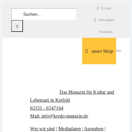
Zum
Events
Suche
Inhalt
nach:
Newsletter
springen
Favoriten
unser Shop
Das Magazin für Kultur und
Lebensart in Krefeld
02151 - 6547164
Mail: info@kredo-magazin.de
Wer wir sind
|
Mediadaten
|
Ausgaben
|