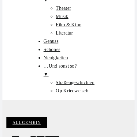
Theater
Musik
Film & Kino
Literatur
Genuss
Schönes
Neuigkeiten
…Und sonst so?
▼
Straßengeschichten
Op Krieewelsch
ALLGEMEIN
Categories: