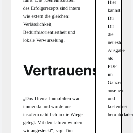
führt. Die „Geheimzutaten“
Hier
des Erfolgsrezepts sind intern
kannst
wie extern die gleichen:
Du
Verlässlichkeit,
Dir
Bedürfnisorientiertheit und
die
lokale Verwurzelung.
neueste
Ausgabe
als
Vertrauensbasi
PDF
im
Ganzen
ansehen
und
„Das Thema Immobilien war
kostenfrei
immer da und wurde uns
herunterlade
insofern natürlich in die Wiege
gelegt. Mit den Jahren wurden
wir angesteckt“, sagt Tim