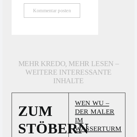
MEHR KREDO, MEHR LESEN –
WEITERE INTERESSANTE
INHALTE
WEN WU –
ZUM
DER MALER
IM
STÖBERN
WASSERTURM