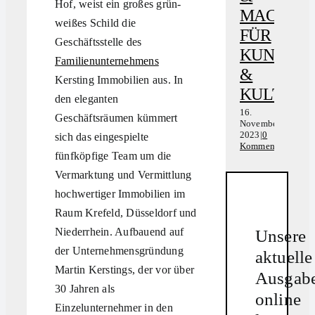
Hof, weist ein großes grün-
November
MACHEN
2023
|
0
weißes Schild die
Kommenta
FÜR
Geschäftsstelle des
KUNST
Familienunternehmens
&
Kersting Immobilien aus. In
KULTUR
den eleganten
16.
1
Geschäftsräumen kümmert
November
N
2023
|
0
2
sich das eingespielte
Kommentare
K
fünfköpfige Team um die
Vermarktung und Vermittlung
hochwertiger Immobilien im
Raum Krefeld, Düsseldorf und
Niederrhein. Aufbauend auf
Unsere
der Unternehmensgründung
aktuelle
Martin Kerstings, der vor über
Ausgab
30 Jahren als
online
Einzelunternehmer in den