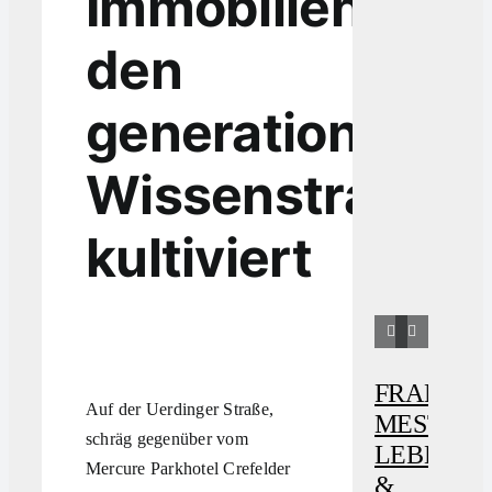
Immobilien
den
generationsübe
Wissenstransfe
kultiviert
FRANZ
CAF
Auf der Uerdinger Straße,
MESTRE
AM
schräg gegenüber vom
LEBEN
EUL
Mercure Parkhotel Crefelder
&
16.