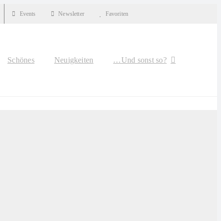
Events
Newsletter
Favoriten
Schönes
Neuigkeiten
…Und sonst so?