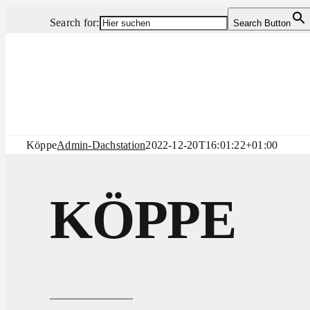
Zum
Search for:
Search Button
Inhalt
springen
Köppe
Admin-Dachstation
2022-12-20T16:01:22+01:00
KÖPPE