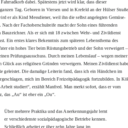
 Fahrradkorb dabei. Spätestens jetzt wird klar, dass dieser
 ganzen Tag. Geboren in Viersen und in Krefeld an der Hülser Straß
rd er als Kind Messdiener, weil ihn die selbst angelegten Gemüse-
. Nach der Fachoberschulreife macht der Sohn eines führenden
 Bauzeichner. Als er sich mit 18 zwischen Wehr- und Zivildienst
nst. Ein erstes klares Bekenntnis zum späteren Lebensthema des
Vater ein hohes Tier beim Rüstungsbetrieb und der Sohn verweigert –
 einen Prüfungsausschuss. Durch meinen Lebenslauf – wegen meiner
 Glück aus religiösen Gründen verweigern. Meinen Zivildienst hab
e geleistet. Die damalige Leiterin fand, dass ich ein Händchen im
rgeschlagen, mich im Bereich Freizeitpädagogik fortzu
bilden. In Kö
rbeit studiert“, erzählt Manfred. Man merkt sofort, dass er vom
z, das „Au“ ist eher ein „Ou“.
Über mehrere Praktika und das Anerkennungsjahr lernt
er verschiedenste sozialpädagogische Betriebe kennen.
Schließlich arbeitet er über zehn Jahre lang im