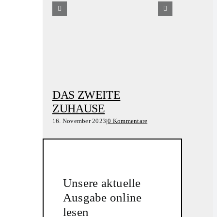
DAS ZWEITE
VOM ZU
ZUHAUSE
DEN WA
16. November 2023
|
0 Kommentare
15. November 2
Unsere aktuelle
Ausgabe online
lesen