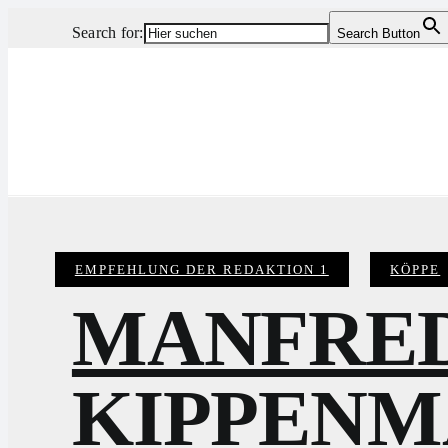
Zum
Search for:
Search Button
Inhalt
springen
EMPFEHLUNG DER REDAKTION 1
Categories:
KÖPPE
MANFRED
KIPPENM