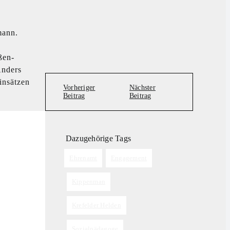
mann.
ßen-
Anders
insätzen
Vorheriger
Nächster
Beitrag
Beitrag
Dazugehörige Tags
Tags:
Ehrenamt
,
Engagement
,
Kippenman
,
Krefelder Helden
,
Sozialpädagoge