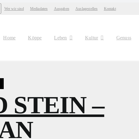
Wer wir sind
Mediadaten
Ausgaben
Auslagestellen
Kontakt
Home
Köppe
Leben
Kultur
Genuss
,
 STEIN –
AN