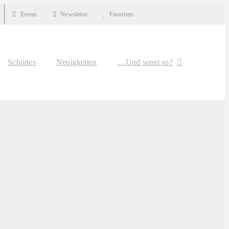
Events
Newsletter
Favoriten
Schönes
Neuigkeiten
…Und sonst so?