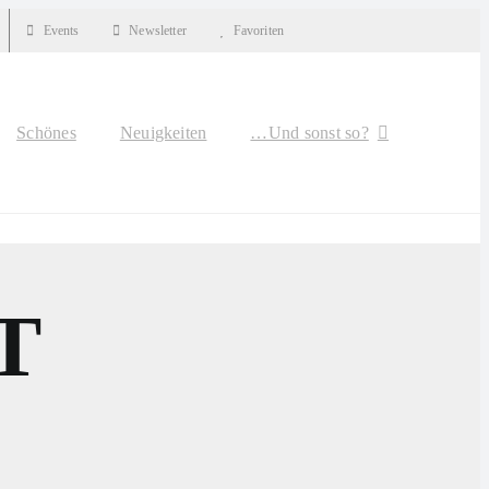
Events
Newsletter
Favoriten
Schönes
Neuigkeiten
…Und sonst so?
T