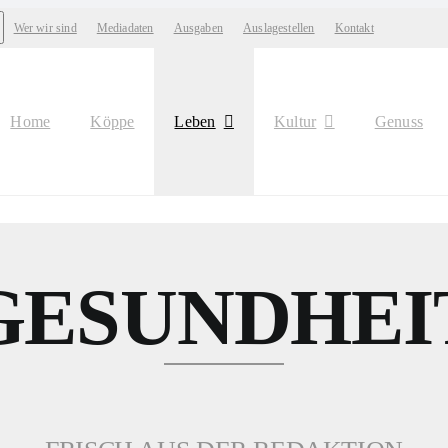
Wer wir sind
Mediadaten
Ausgaben
Auslagestellen
Kontakt
Home
Köppe
Leben
Kultur
Genuss
GESUNDHEI