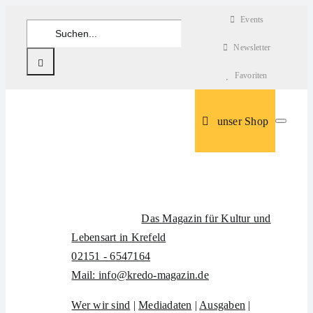
Zum
Events
Suche
Inhalt
nach:
Newsletter
springen
Favoriten
unser Shop
Das Magazin für Kultur und
Lebensart in Krefeld
02151 - 6547164
Mail: info@kredo-magazin.de
Wer wir sind
|
Mediadaten
|
Ausgaben
|