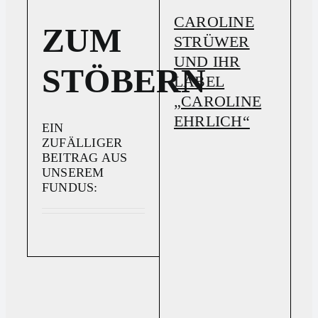
CAROLINE
ZUM
STRÜWER
UND IHR
STÖBERN
LABEL
„CAROLINE
EHRLICH“
EIN
ZUFÄLLIGER
BEITRAG AUS
UNSEREM
FUNDUS: