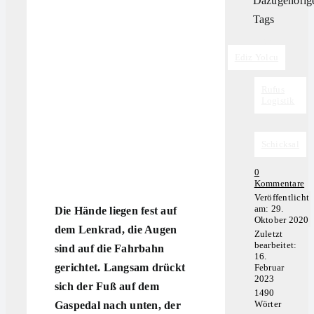
Dazugehörig
Tags
Tags:
Ediz Yolcu
,
Rufus
Logistik
,
Schicksal
0
on
Kommentare
Ed
Veröffentlicht
Yo
am: 29.
Die Hände liegen fest auf
Oktober 2020
dem Lenkrad, die Augen
Zuletzt
bearbeitet:
sind auf die Fahrbahn
16.
gerichtet. Langsam drückt
Februar
2023
sich der Fuß auf dem
1490
Wörter
Gaspedal nach unten, der