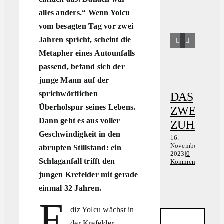
alles anders.“ Wenn Yolcu
vom besagten Tag vor zwei
Jahren spricht, scheint die
Metapher eines Autounfalls
passend, befand sich der
junge Mann auf der
sprichwörtlichen
DAS
VOM
Überholspur seines Lebens.
ZWEITE
ZUC
Dann geht es aus voller
ZUHAUS
AN
Geschwindigkeit in den
DEN
16.
November
abrupten Stillstand: ein
WAL
2
2023
|
0
S
Schlaganfall trifft den
Kommentare
15.
2
November
jungen Krefelder mit gerade
K
2023
|
0
einmal 32 Jahren.
Kommenta
E
diz Yolcu wächst in
der Krefelder