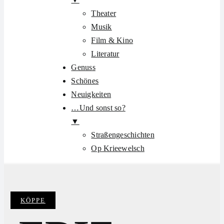
Theater
Musik
Film & Kino
Literatur
Genuss
Schönes
Neuigkeiten
…Und sonst so?
▼
Straßengeschichten
Op Krieewelsch
KÖPPE
Categories: