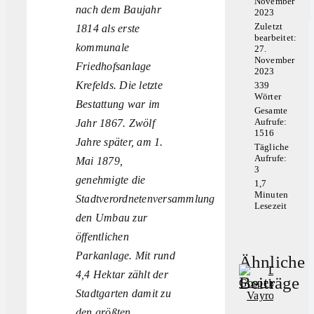
November
nach dem Baujahr
ru
2023
Zu
Zuletzt
1814 als erste
bearbeitet:
kommunale
27.
November
Friedhofsanlage
2023
Krefelds. Die letzte
339
Wörter
Bestattung war im
Gesamte
Aufrufe:
Jahr 1867. Zwölf
1516
Jahre später, am 1.
Tägliche
Aufrufe:
Mai 1879,
3
genehmigte die
1,7
Minuten
Stadtverordnetenversammlung
Lesezeit
den Umbau zur
öffentlichen
Parkanlage. Mit rund
Ähnliche
4,4 Hektar zählt der
Beiträge
Stadtgarten damit zu
den größten