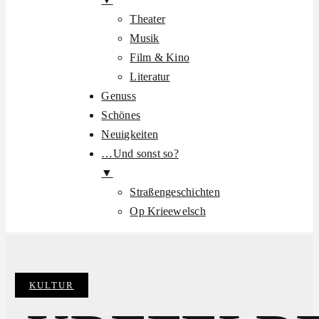
Theater
Musik
Film & Kino
Literatur
Genuss
Schönes
Neuigkeiten
…Und sonst so?
▼
Straßengeschichten
Op Krieewelsch
KULTUR
Categories:
,