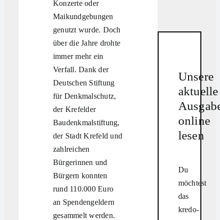
Konzerte oder
Maikundgebungen
genutzt wurde. Doch
über die Jahre drohte
immer mehr ein
Verfall. Dank der
Unsere
Deutschen Stiftung
aktuelle
für Denkmalschutz,
Ausgab
der Krefelder
online
Baudenkmalstiftung,
lesen
der Stadt Krefeld und
zahlreichen
Bürgerinnen und
Du
Bürgern konnten
möchtest
rund 110.000 Euro
das
an Spendengeldern
kredo-
gesammelt werden.