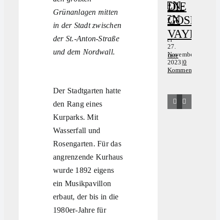
DATEN-
DIE
Grünanlagen mitten
RATEN
GOSPELG
in der Stadt zwischen
VAYROC
20.
der St.-Anton-Straße
September
27.
ZEIT
2023
|
0
und dem Nordwall.
November
Kommentare
DUR
2023
|
0
Kommentare
DIE
KRE
Der Stadtgarten hatte
INNE
den Rang eines
DER
Kurparks. Mit
ACH
Wasserfall und
Rosengarten. Für das
JAHR
angrenzende Kurhaus
27.
November
wurde 1892 eigens
1
2023
|
0
N
Kommenta
ein Musikpavillon
2
erbaut, der bis in die
K
1980er-Jahre für