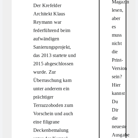
Magazin
Der Krefelder
lesen,
Architekt Klaus
aber
Reymann war
es
federführend beim
muss
aufwändigen
nicht
Sanierungsprojekt,
die
das 2013 startete und
Print-
2015 abgeschlossen
Version
wurde. Zur
sein?
Überraschung kam
Hier
unter anderem ein
kannst
prächtiger
Du
Terrazzoboden zum
Dir
Vorschein und auch
die
eine filigrane
neueste
Deckenbemalung
Ausgabe