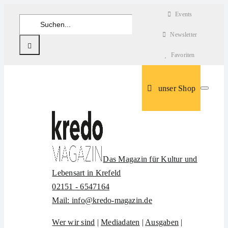
Zum
Events
Suche
Inhalt
nach:
Newsletter
springen
Favoriten
unser Shop
Das Magazin für Kultur und
Lebensart in Krefeld
02151 - 6547164
Mail: info@kredo-magazin.de
Wer wir sind
|
Mediadaten
|
Ausgaben
|