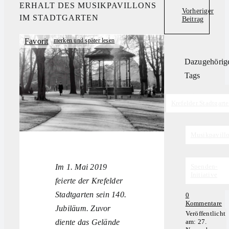
ERHALT DES MUSIKPAVILLONS
Vorheriger
IM STADTGARTEN
Beitrag
Favorit
Dazugehörig
Tags
Tags:
Krefelder Stadtgart
,
Musikpavill
,
Im 1. Mai 2019
Spenden-
Initiative
feierte der Krefelder
Stadtgarten sein 140.
0
on
Kommentare
Jubiläum. Zuvor
Kr
Veröffentlicht
Ju
diente das Gelände
am: 27.
in