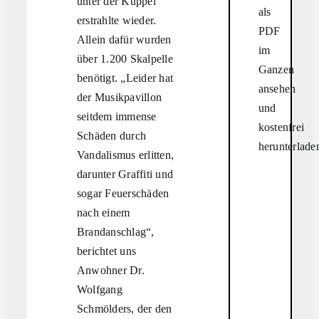
unter der Kuppel
als
erstrahlte wieder.
PDF
Allein dafür wurden
im
über 1.200 Skalpelle
Ganzen
benötigt. „Leider hat
ansehen
der Musikpavillon
und
seitdem immense
kostenfrei
Schäden durch
herunterlade
Vandalismus erlitten,
darunter Graffiti und
sogar Feuerschäden
nach einem
Brandanschlag“,
berichtet uns
Anwohner Dr.
Wolfgang
Schmölders, der den