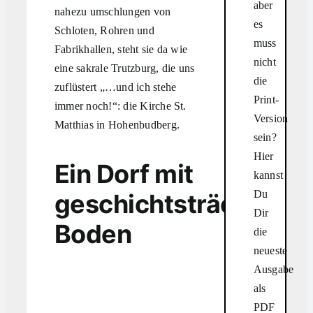
aber
nahezu umschlungen von
es
Schloten, Rohren und
muss
Fabrikhallen, steht sie da wie
nicht
eine sakrale Trutzburg, die uns
die
zuflüstert „…und ich stehe
Print-
immer noch!“: die Kirche St.
Version
Matthias in Hohenbudberg.
sein?
Hier
Ein Dorf mit
kannst
Du
geschichtsträchtige
Dir
Boden
die
neueste
Ausgabe
als
PDF