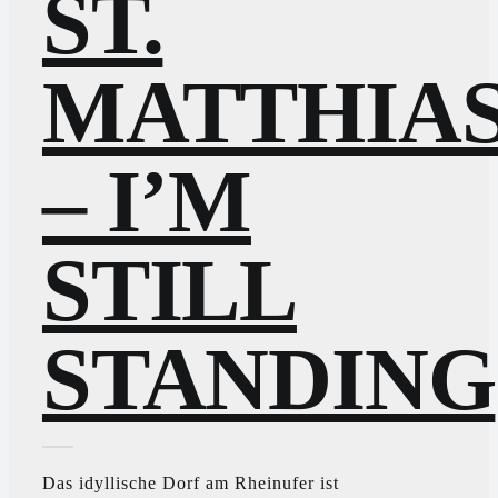
ST.
MATTHIA
– I’M
STILL
STANDING
Das idyllische Dorf am Rheinufer ist