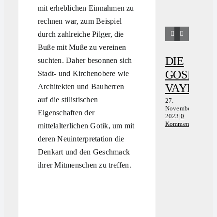
mit erheblichen Einnahmen zu
rechnen war, zum Beispiel
durch zahlreiche Pilger, die
Buße mit Muße zu vereinen
DIE
KRE
suchten. Daher besonnen sich
GOSPELG
JUW
Stadt- und Kirchenobere wie
VAYROC
IN
Architekten und Bauherren
auf die stilistischen
RUI
27.
November
Eigenschaften der
ZUS
2023
|
0
Kommentare
mittelalterlichen Gotik, um mit
27.
November
deren Neuinterpretation die
2023
|
0
Kommenta
Denkart und den Geschmack
ihrer Mitmenschen zu treffen.
2
N
2
K