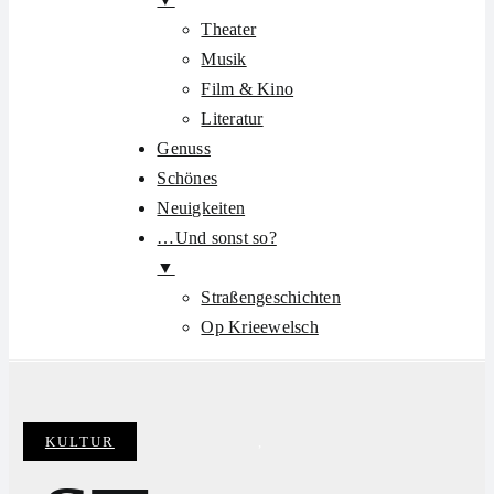
Theater
Musik
Film & Kino
Literatur
Genuss
Schönes
Neuigkeiten
…Und sonst so?
▼
Straßengeschichten
Op Krieewelsch
KULTUR
Categories:
,