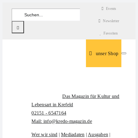
Zum
Events
Suche
Inhalt
nach:
Newsletter
springen
Favoriten
unser Shop
Das Magazin für Kultur und
Lebensart in Krefeld
02151 - 6547164
Mail: info@kredo-magazin.de
Wer wir sind
|
Mediadaten
|
Ausgaben
|