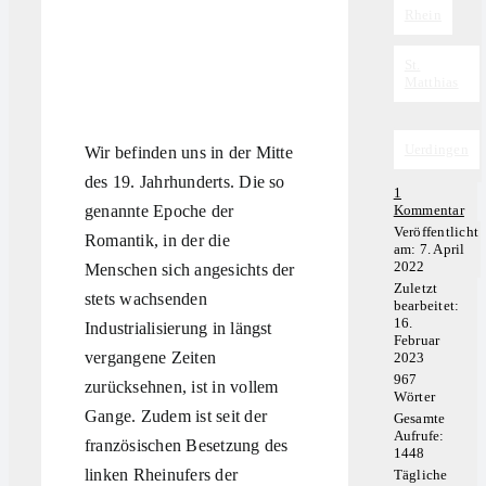
Rhein
,
St.
Matthias
,
Uerdingen
Wir befinden uns in der Mitte
des 19. Jahrhunderts. Die so
1
on
genannte Epoche der
Kommentar
St.
Veröffentlicht
Romantik, in der die
Mat
am: 7. April
–
2022
Menschen sich angesichts der
I’m
Zuletzt
stil
stets wachsenden
bearbeitet:
sta
16.
Industrialisierung in längst
Februar
vergangene Zeiten
2023
967
zurücksehnen, ist in vollem
Wörter
Gange. Zudem ist seit der
Gesamte
Aufrufe:
französischen Besetzung des
1448
linken Rheinufers der
Tägliche